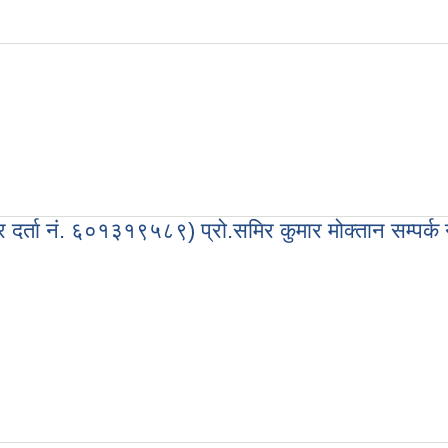
.कर दर्ता नं. ६०१३१९५८९) प्रो.समिर कुमार मोक्तान सम्
 नं. ६०१३१९५८९) प्रो.समिर कुमार मोक्तान सम्पर्क नं. ९८५१०३२६२८ भोजपुर नगरपालिका वड