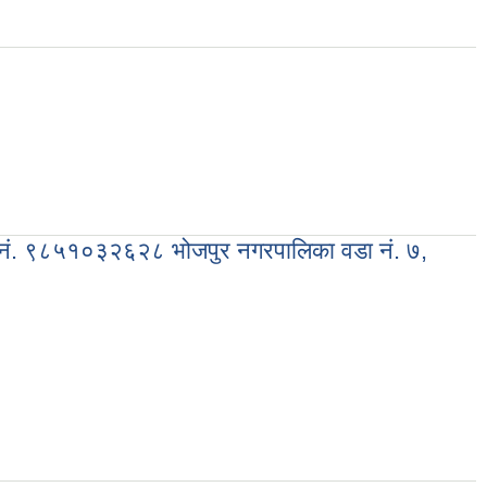
पर्क नं. ९८५१०३२६२८ भोजपुर नगरपालिका वडा नं. ७,
ा नं. ७, भोजपुर ।