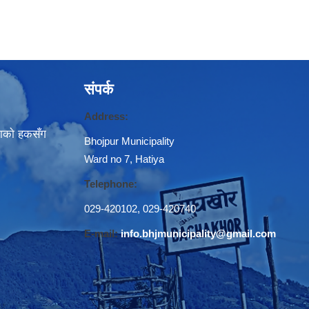
संपर्क
Address:
नाकाे हकसँग
Bhojpur Municipality
Ward no 7, Hatiya
Telephone:
029-420102
,
029-420740
E-mail:
info.bhjmunicipality@gmail.com