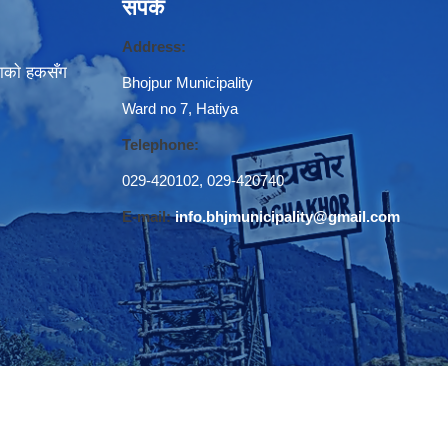
संपर्क
Address:
नाकाे हकसँग
Bhojpur Municipality
Ward no 7, Hatiya
Telephone:
029-420102
,
029-420740
E-mail:
info.bhjmunicipality@gmail.com