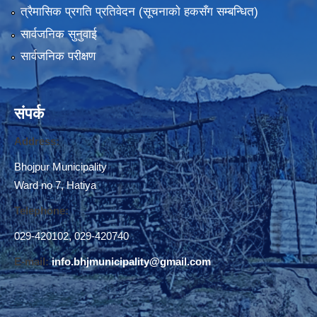
त्रैमासिक प्रगति प्रतिवेदन (सूचनाकाे हकसँग सम्बन्धित)
भाेजपुर नगरपालिका द्वारा संचालित "२७अाैं अन्तर्राष्टि्य विश्व अपाङ्ग दिवस" २०७५ मङसिर २७ गते ।
सार्वजनिक सुनुवाई
सार्वजनिक परीक्षण
संपर्क
Address:
Bhojpur Municipality
Ward no 7, Hatiya
Telephone:
029-420102
,
029-420740
E-mail:
info.bhjmunicipality@gmail.com
स्थानीय तहमा करारमा जनशक्ति व्यवस्थापन गर्ने सम्बन्धी नमूना कार्यविधि, २०७४ (१२.९)