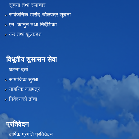
सूचना तथा समाचार
सार्वजनिक खरीद /बोलपत्र सूचना
एन, कानुन तथा निर्देशिका
कर तथा शुल्कहरु
विधुतीय शुसासन सेवा
दाेस्राे मेयर कप महिला फुटबल प्रतियाेगिता २०७६ कार्तिक १ गते देखि कार्तिक ५ गते सम्म
घटना दर्ता
सामाजिक सुरक्षा
नागरिक वडापत्र
भाेजपुर नगरपालिका स्तरीय प्रथम राष्ट्रपति रनिङ्ग शिल्ड प्रतियाेगिता २०७६
निवेदनको ढाँचा
"कोभिड - १९ को रोकथाम तथा नियन्त्रणका क्रममा भएको आवगमन निषेधबाट उत्पन्न परिस्थितिमा लिक्षित परिवारलाई राहत उपलब्ध गराउने सम्बन्धी मार्गदर्शन -२०७६"
प्रतिवेदन
दाेस्राे मेयर कप खुल्ला पुरुष फुटवल प्रतियाेगिता २०७५ फाल्गुण १७ देखि २४ सम्मकाे केही झलकहरु
वार्षिक प्रगति प्रतिवेदन