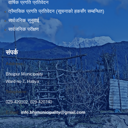
वार्षिक प्रगति प्रतिवेदन
भाेजपुर नगरपालिका द्वारा संचालित "२७अाैं अन्तर्राष्टि्य विश्व अपाङ्ग दिवस" २०७५ मङसिर २७ गते ।
त्रैमासिक प्रगति प्रतिवेदन (सूचनाकाे हकसँग सम्बन्धित)
सार्वजनिक सुनुवाई
सार्वजनिक परीक्षण
संपर्क
Address:
Bhojpur Municipality
Ward no 7, Hatiya
Telephone:
029-420102
,
029-420740
स्थानीय तहमा करारमा जनशक्ति व्यवस्थापन गर्ने सम्बन्धी नमूना कार्यविधि, २०७४ (१२.९)
E-mail:
info.bhjmunicipality@gmail.com