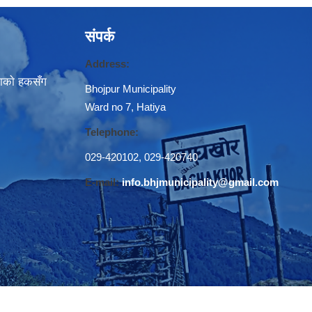
संपर्क
Address:
नाकाे हकसँग
Bhojpur Municipality
Ward no 7, Hatiya
Telephone:
029-420102
,
029-420740
E-mail:
info.bhjmunicipality@gmail.com