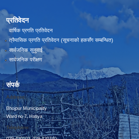
भाेजपुर नगरपालिका द्वारा संचालित "२७अाैं अन्तर्राष्टि्य विश्व अपाङ्ग दिवस" २०७५ मङसिर २७ गते ।
प्रतिवेदन
वार्षिक प्रगति प्रतिवेदन
त्रैमासिक प्रगति प्रतिवेदन (सूचनाकाे हकसँग सम्बन्धित)
सार्वजनिक सुनुवाई
सार्वजनिक परीक्षण
संपर्क
Address:
Bhojpur Municipality
Ward no 7, Hatiya
स्थानीय तहमा करारमा जनशक्ति व्यवस्थापन गर्ने सम्बन्धी नमूना कार्यविधि, २०७४ (१२.९)
Telephone:
029-420102
,
029-420740