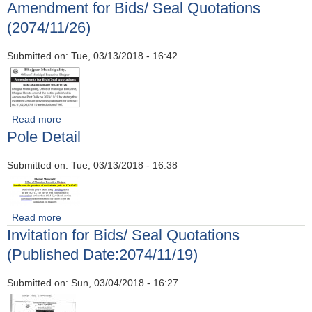
Amendment for Bids/ Seal Quotations
(2074/11/26)
Submitted on:
Tue, 03/13/2018 - 16:42
Read more
about Amendment for Bids/ Seal Quotations
Pole Detail
(2074/11/26)
भाेजपुर नगरपालिका बासीहरूलाई विभिन्न कामकाे शिलशिलामा धरान, बिराटनगर, काठमाडौं लगायत अन्य स्थानमा बसाेबनस गर्दै आएकाे र आफ्नाे घर पर्कन असहज भएकाेलाई सहजिकरण गरिदिने बारे जरूरी सुचना ।।।
दाेस्राे मेयर कप महिला फुटबल प्रतियाेगिता २०७६ कार्तिक १ गते देखि कार्तिक ५ गते सम्म
Submitted on:
Tue, 03/13/2018 - 16:38
भाेजपुर नगरपालिका स्तरीय प्रथम राष्ट्रपति रनिङ्ग शिल्ड प्रतियाेगिता २०७६
Read more
about Pole Detail
Invitation for Bids/ Seal Quotations
(Published Date:2074/11/19)
"कोभिड - १९ को रोकथाम तथा नियन्त्रणका क्रममा भएको आवगमन निषेधबाट उत्पन्न परिस्थितिमा लिक्षित परिवारलाई राहत उपलब्ध गराउने सम्बन्धी मार्गदर्शन -२०७६"
दाेस्राे मेयर कप खुल्ला पुरुष फुटवल प्रतियाेगिता २०७५ फाल्गुण १७ देखि २४ सम्मकाे केही झलकहरु
Submitted on:
Sun, 03/04/2018 - 16:27