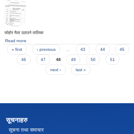
फाेहाेर मैला उठाउने तालिका
Read more
about फाेहाेर मैला उठाउने तालिका
Pages
« first
‹ previous
…
43
44
45
46
47
48
49
50
51
next ›
last »
सूचनाहरु
सूचना तथा समाचार