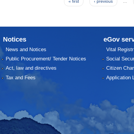
Pages
« first
‹ previous
…
Notices
eGov serv
News and Notices
Vital Registr
Public Procurement/ Tender Notices
Social Secur
Act, law and directives
Citizen Char
Tax and Fees
Application 