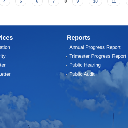
4
5
6
7
8
9
10
11
ices
Reports
ation
Annual Progress Report
ity
Trimester Progress Report
ter
Public Hearing
Letter
Public Audit