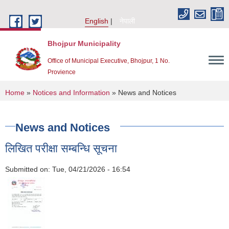
Skip to main content
English
नेपाली
Bhojpur Municipality
Office of Municipal Executive, Bhojpur, 1 No.
Provience
You are here
Home
»
Notices and Information
» News and Notices
News and Notices
लिखित परीक्षा सम्बन्धि सूचना
Submitted on:
Tue, 04/21/2026 - 16:54