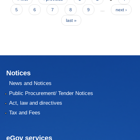
5
6
7
8
9
…
next ›
last »
Notices
News and Notices
Public Procurement/ Tender Notices
Act, law and directives
Tax and Fees
eGov services