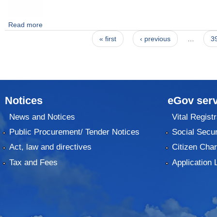
Read more
about सूचना रध्द सम्बन्धमा । (प्रकाशन मितिः २०७६/०५/२२)
Pages
« first
‹ previous
…
3
Notices
eGov serv
News and Notices
Vital Registr
Public Procurement/ Tender Notices
Social Secur
Act, law and directives
Citizen Char
Tax and Fees
Application 