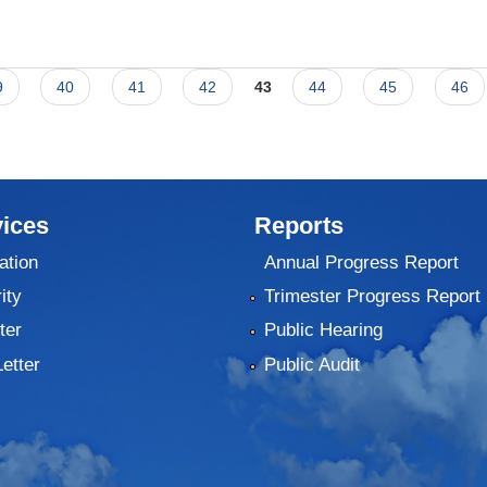
9
40
41
42
43
44
45
46
ices
Reports
ation
Annual Progress Report
ity
Trimester Progress Report
ter
Public Hearing
Letter
Public Audit