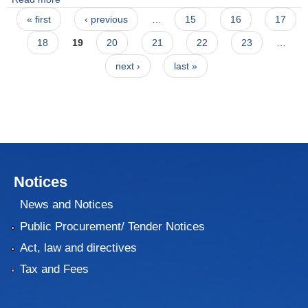
Pages
« first
‹ previous
…
15
16
17
18
19
20
21
22
23
…
next ›
last »
Notices
News and Notices
Public Procurement/ Tender Notices
Act, law and directives
Tax and Fees